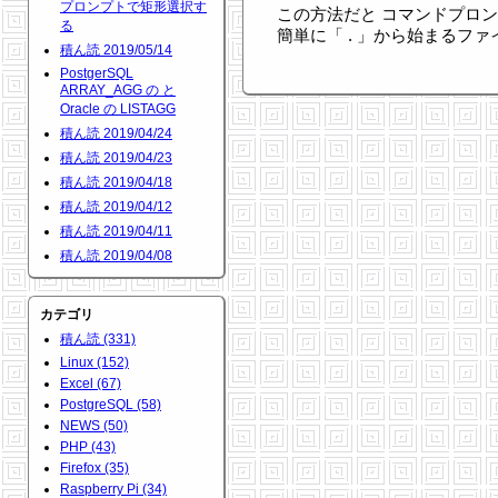
プロンプトで矩形選択す
この方法だと コマンドプロ
る
簡単に「 . 」から始まるフ
積ん読 2019/05/14
PostgerSQL
ARRAY_AGG の と
Oracle の LISTAGG
積ん読 2019/04/24
積ん読 2019/04/23
積ん読 2019/04/18
積ん読 2019/04/12
積ん読 2019/04/11
積ん読 2019/04/08
カテゴリ
積ん読 (331)
Linux (152)
Excel (67)
PostgreSQL (58)
NEWS (50)
PHP (43)
Firefox (35)
Raspberry Pi (34)