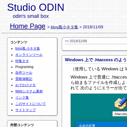
Studio ODIN
odin's small box
Home Page
>
blog風小ネタ集
> 2018/11/09
<< 2018/11/08
コンテンツ
blog風 小ネタ集
オンラインツール
Windows 上で .htaccess
特集ネタ
Programing
（使用している Windows は W
自作ツール
Windows 上で普通に .htac
受験体験記
ら始まるファイルを作成しよ
おでかけメモ
れて 次のようにエラーが出
Webシステム素材
リンク集
このサイトについて
サイトマップ
外部コンテンツ