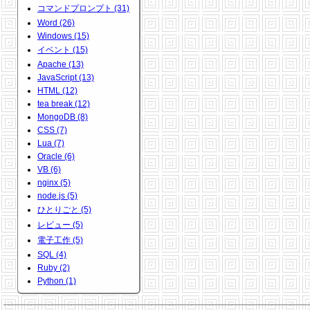
コマンドプロンプト (31)
Word (26)
Windows (15)
イベント (15)
Apache (13)
JavaScript (13)
HTML (12)
tea break (12)
MongoDB (8)
CSS (7)
Lua (7)
Oracle (6)
VB (6)
nginx (5)
node.js (5)
ひとりごと (5)
レビュー (5)
電子工作 (5)
SQL (4)
Ruby (2)
Python (1)