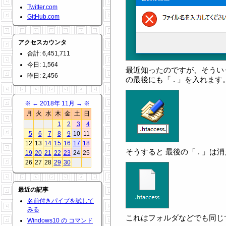
Twitter.com
GitHub.com
アクセスカウンタ
合計: 6,451,711
今日: 1,564
最近知ったのですが、そうい
昨日: 2,456
の最後にも「 . 」を入れます
※
←
2018年 11月
→
※
月
火
水
木
金
土
日
1
2
3
4
5
6
7
8
9
10
11
12
13
14
15
16
17
18
そうすると 最後の「 . 」は消え
19
20
21
22
23
24
25
26
27
28
29
30
最近の記事
名前付きパイプを試して
みる
これはフォルダなどでも同じ
Windows10 の コマンド