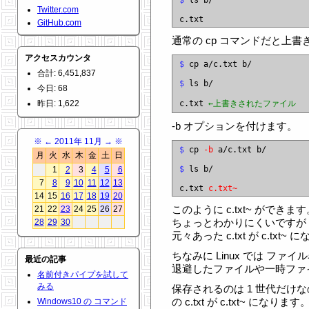
$
 ls b/

Twitter.com
GitHub.com
通常の cp コマンドだと上
アクセスカウンタ
$
 cp a/c.txt b/

合計: 6,451,837
$
 ls b/

今日: 68
昨日: 1,622
c.txt 
←上書きされたファイル
-b オプションを付けます。
※
←
2011年 11月
→
※
$
 cp 
-b
 a/c.txt b/

月
火
水
木
金
土
日
$
 ls b/

1
2
3
4
5
6
7
8
9
10
11
12
13
c.txt 
c.txt~
14
15
16
17
18
19
20
このように c.txt~ ができます
21
22
23
24
25
26
27
ちょっとわかりにくいですが c
28
29
30
元々あった c.txt が c.txt
ちなみに Linux では ファ
最近の記事
退避したファイルや一時ファ
名前付きパイプを試して
みる
保存されるのは 1 世代だけ
の c.txt が c.txt~ になります
Windows10 の コマンド