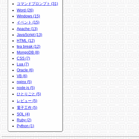
コマンドプロンプト (31)
Word (26)
Windows (15)
イベント (15)
Apache (13)
JavaScript (13)
HTML (12)
tea break (12)
MongoDB (8)
CSS (7)
Lua (7)
Oracle (6)
VB (6)
nginx (5)
node.js (5)
ひとりごと (5)
レビュー (5)
電子工作 (5)
SQL (4)
Ruby (2)
Python (1)