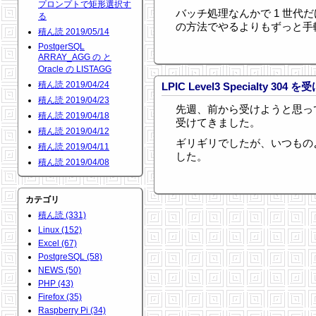
プロンプトで矩形選択す
バッチ処理なんかで 1 世代
る
の方法でやるよりもずっと手
積ん読 2019/05/14
PostgerSQL
ARRAY_AGG の と
Oracle の LISTAGG
積ん読 2019/04/24
LPIC Level3 Specialty 30
積ん読 2019/04/23
先週、前から受けようと思ってた LPIC
積ん読 2019/04/18
受けてきました。
積ん読 2019/04/12
ギリギリでしたが、いつもの
積ん読 2019/04/11
した。
積ん読 2019/04/08
カテゴリ
積ん読 (331)
Linux (152)
Excel (67)
PostgreSQL (58)
NEWS (50)
PHP (43)
Firefox (35)
Raspberry Pi (34)