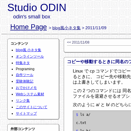
Studio ODIN
odin's small box
Home Page
>
blog風小ネタ集
> 2011/11/09
<< 2011/11/08
コンテンツ
blog風 小ネタ集
オンラインツール
コピーや移動するときに同名の
特集ネタ
Programing
Linux で cp コマンドでコ
自作ツール
るときに、 コピー先や移動
受験体験記
は上書きしてしまいます。
おでかけメモ
この 2 つのコマンドには 
Webシステム素材
ファイルを退避させるオプシ
リンク集
次のように a/ と b/ のどちら
このサイトについて
サイトマップ
$
 ls a/

c.txt

外部コンテンツ