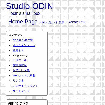
Studio ODIN
odin's small box
Home Page
>
blog風小ネタ集
> 2009/12/05
コンテンツ
blog風 小ネタ集
オンラインツール
特集ネタ
Programing
自作ツール
受験体験記
おでかけメモ
Webシステム素材
リンク集
このサイトについて
サイトマップ
外部コンテンツ