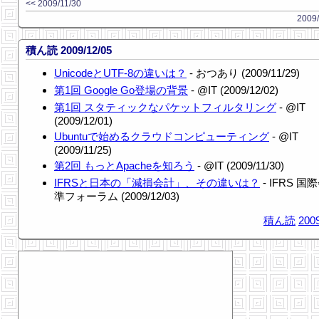
<< 2009/11/30
2009/
積ん読 2009/12/05
UnicodeとUTF-8の違いは？
- おつあり (2009/11/29)
第1回 Google Go登場の背景
- @IT (2009/12/02)
第1回 スタティックなパケットフィルタリング
- @IT
(2009/12/01)
Ubuntuで始めるクラウドコンピューティング
- @IT
(2009/11/25)
第2回 もっとApacheを知ろう
- @IT (2009/11/30)
IFRSと日本の「減損会計」、その違いは？
- IFRS 
準フォーラム (2009/12/03)
積ん読
2009