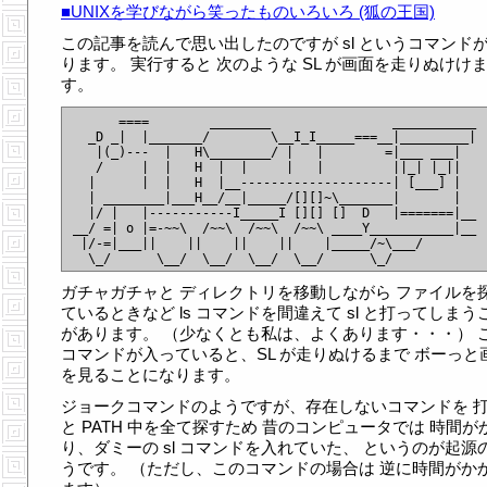
■UNIXを学びながら笑ったものいろいろ (狐の王国)
この記事を読んで思い出したのですが sl というコマンド
ります。 実行すると 次のような SL が画面を走りぬけけ
す。
      ====        ________                ___________

  _D _|  |_______/        \__I_I_____===__|_________|

   |(_)---  |   H\________/ |   |        =|___ ___|  

   /     |  |   H  |  |     |   |         ||_| |_||  

  |      |  |   H  |__--------------------| [___] |  

  | ________|___H__/__|_____/[][]~\_______|       |  

  |/ |   |-----------I_____I [][] []  D   |=======|__

__/ =| o |=-~~\  /~~\  /~~\  /~~\ ____Y___________|__

 |/-=|___||    ||    ||    ||    |_____/~\___/       

ガチャガチャと ディレクトリを移動しながら ファイルを
ているときなど ls コマンドを間違えて sl と打ってしまう
があります。 （少なくとも私は、よくあります・・・） 
コマンドが入っていると、SL が走りぬけるまで ボーっと
を見ることになります。
ジョークコマンドのようですが、存在しないコマンドを 
と PATH 中を全て探すため 昔のコンピュータでは 時間が
り、ダミーの sl コマンドを入れていた、 というのが起源
うです。 （ただし、このコマンドの場合は 逆に時間がか