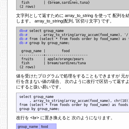
 fish       | {bream,sardines,tuna}

文字列として返すために array_to_string を使って 配列を
します。 array_to_string(配列, '区切り文字') です。
db=# 
db-# 
db-# 
db-# 
group by group_name;

 group_name |        food

------------+---------------------

 fruits     | apple/orange/pears

 fish       | bream/sardines/tuna

値を受けたプログラムで処理をすることもできますが 元
行を含まない値の場合、 次のように改行で区切って返す
にすると扱い易いです。
select group_name

     , array_to_string(array_accum(food_name), chr(10))
from (select * from foods order by food_name) as foods

改行を <br> に置き換えると 次のようになります。
group_name
food