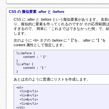
CSS の 擬似要素 :after と :before
CSS に :after と :before という擬似要素があります。 名
り、擬似的に要素を作ってくれるのですが その応用範囲
すぎるので、 簡単に「これまではできなかった例」で、
します。
次のように <li> タグの :before に “【”を、 :after に “】”を
content 属性として指定します。
li:before {

    content : "【"

}

li:after {

    content : "】"

あとは次のように普通にリストを作成します。
<ol>

  <li>起</li>

  <li>承</li>

  <li>転</li>

  <li>結</li>
