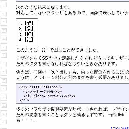
次のような結果になります。
対応していないブラウザもあるので、画像で表示していま
このように“【】”で囲むことができました。
デザインを CSS だけで定義したくても どうしてもデザイ
ためのタグを書かなければならないときがあります。
例えば、前回の「吹き出し」も、尖った部分を作るには 
ように、メッセージ部分と別のタグを書く必要がありまし
<div class="balloon">

  <p>メッセージ部分</p>

  <div class="arrow">↓</div>

多くのブラウザで擬似要素がサポートされれば、 デザイ
ための要素を書くことはグッと減るはずです。 当然 IE6
も・・・。
CSS
200