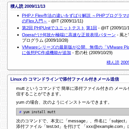
積ん読 2009/11/13
PHPとFlex作法の違いをずばり解説 ～PHPプログラマ
のFlex入門～
- @IT (2009/11/11)
第2回 PHPUnitでユニットテスト
第1回
- @IT (2009/11/
Operaだけ何故か極端に高速な正規表現パターン
- 風
プログラム (2009/10/28)
VMwareシリーズの最新版が公開、無償の「VMware Pla
に仮想PC作成機能が追加
- 窓の杜 (2009/10/29)
積ん読
2009
Linux の コマンドラインで添付ファイル付きメール送信
mutt というコマンドで 簡単に添付ファイル付きの メール
信することができます。
yum の場合、次のようにインストールできます。
# 
次のコマンドで、本文に「message」、件名に「subject
添付ファイル「test.txt」を付けて 「xxx@example.com