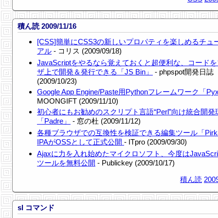
積ん読 2009/11/16
[CSS]簡単にCSS3の新しいプロパティを楽しめるチュ
アル
- コリス (2009/09/18)
JavaScriptをやるなら覚えておくと超便利な、コード
ザ上で開発＆発行できる「JS Bin」
- phpspot開発日誌
(2009/10/23)
Google App Engine/Paste用Pythonフレームワーク「Py
MOONGIFT (2009/11/10)
初心者にもお勧めのスクリプト言語“Perl”向け統合開発
「Padre」
- 窓の杜 (2009/11/12)
各種ブラウザでの互換性を検証できる編集ツール「Pirka
IPAがOSSとして正式公開
- ITpro (2009/09/30)
Ajaxに力を入れ始めたマイクロソフト、今度はJavaScri
ツールを無料公開
- Publickey (2009/10/17)
積ん読
2009
sl コマンド