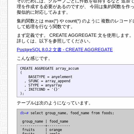
そのためには、グループごとに件数を取得するなど 追加
理を作成する必要があるのですが、 今回は集約関数を作
擬似的に対応してみます。
集約関数とは max(*) や count(*) のように 複数のレコー
して処理を行なう関数です。
まず定義です。 CREATE AGGREGATE 文を使用します。
詳しくは、以下を参照してください。
PostgreSQL 8.0.2 文書 - CREATE AGGREGATE
こんな感じです。
CREATE AGGREGATE array_accum

(

    BASETYPE = anyelement

  , SFUNC = array_append

  , STYPE = anyarray

  , INITCOND = '{}'

テーブルは次のようになっています。
db=# 
select group_name, food_name from foods;

 group_name | food_name

------------+-----------

 fruits     | orange
