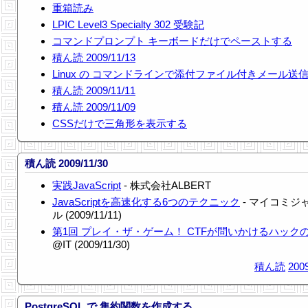
重箱読み
LPIC Level3 Specialty 302 受験記
コマンドプロンプト キーボードだけでペーストする
積ん読 2009/11/13
Linux の コマンドラインで添付ファイル付きメール送
積ん読 2009/11/11
積ん読 2009/11/09
CSSだけで三角形を表示する
積ん読 2009/11/30
実践JavaScript
- 株式会社ALBERT
JavaScriptを高速化する6つのテクニック
- マイコミジ
ル (2009/11/11)
第1回 プレイ・ザ・ゲーム！ CTFが問いかけるハック
@IT (2009/11/30)
積ん読
2009
PostgreSQL で 集約関数を作成する