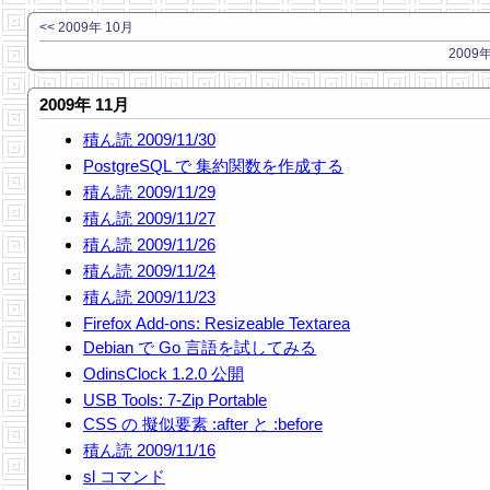
<< 2009年 10月
2009年
2009年 11月
積ん読 2009/11/30
PostgreSQL で 集約関数を作成する
積ん読 2009/11/29
積ん読 2009/11/27
積ん読 2009/11/26
積ん読 2009/11/24
積ん読 2009/11/23
Firefox Add-ons: Resizeable Textarea
Debian で Go 言語を試してみる
OdinsClock 1.2.0 公開
USB Tools: 7-Zip Portable
CSS の 擬似要素 :after と :before
積ん読 2009/11/16
sl コマンド