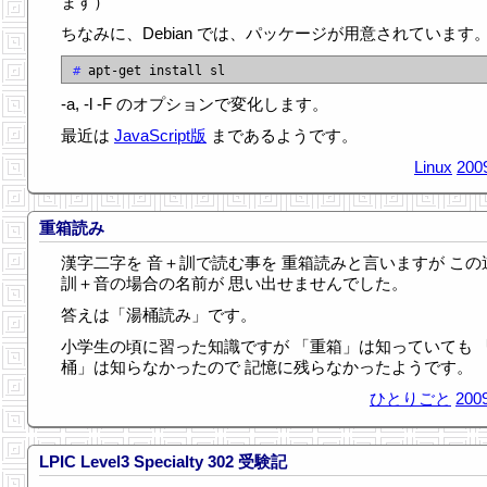
ます）
ちなみに、Debian では、パッケージが用意されています
# 
-a, -l -F のオプションで変化します。
最近は
JavaScript版
まであるようです。
Linux
200
重箱読み
漢字二字を 音＋訓で読む事を 重箱読みと言いますが この
訓＋音の場合の名前が 思い出せませんでした。
答えは「湯桶読み」です。
小学生の頃に習った知識ですが 「重箱」は知っていても 
桶」は知らなかったので 記憶に残らなかったようです。
ひとりごと
2009
LPIC Level3 Specialty 302 受験記