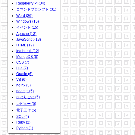
Raspberry Pi (34)
コマンドプロンプト (31)
Word (26)
Windows (15)
イベント (15)
Apache (13)
JavaScript (13)
HTML (12)
tea break (12)
MongoDB (8)
CSS (7)
Lua (7)
Oracle (6)
VB (6)
nginx (5)
node.js (5)
ひとりごと (5)
レビュー (5)
電子工作 (5)
SQL (4)
Ruby (2)
Python (1)