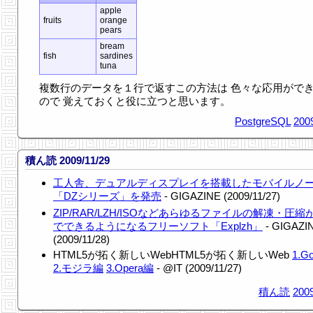
apple
fruits
orange
pears
bream
fish
sardines
tuna
複数行のデータを１行で返すこの方法は 色々な応用がで
ので 覚えておくと役に立つと思います。
PostgreSQL
200
積ん読 2009/11/29
工人舎、デュアルディスプレイを搭載したモバイルノ
「DZシリーズ」を発売
- GIGAZINE (2009/11/27)
ZIP/RAR/LZH/ISOなどあらゆるファイルの解凍・圧縮
でできるようになるフリーソフト「Explzh」
- GIGAZI
(2009/11/28)
HTML5が拓く新しいWebHTML5が拓く新しいWeb
1.G
2.モジラ編
3.Opera編
- @IT (2009/11/27)
積ん読
2009