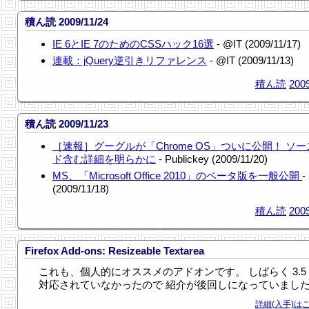
積ん読 2009/11/24
IE 6とIE 7のためのCSSハック16選
- @IT (2009/11/17)
連載：jQuery逆引きリファレンス
- @IT (2009/11/13)
積ん読
2009
積ん読 2009/11/23
［速報］グーグルが「Chrome OS」ついに公開！ ソ
ド含む詳細を明らかに
- Publickey (2009/11/20)
MS、「Microsoft Office 2010」のベータ版を一般公開
(2009/11/18)
積ん読
2009
Firefox Add-ons: Resizeable Textarea
これも、個人的にオススメのアドオンです。 しばらく 3.5
対応されていなかったので 紹介が後回しになっていまし
詳細(入手)はこ