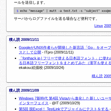
ールを送信します。
$ 
サーバからログファイルを送る場合など便利です。
Linux
200
積ん読 2009/11/11
GoogleがUNIX作者らが開発した新言語「Go」をオー
スとして公開
- ITpro (2009/11/11)
「fonthack.jp | フリーで使える日本語フォント」に使
る日本語フリーフォントをまとめてみた（漢字も使え
ekakou:絵描校 (2009/10/24)
積ん読
2009
積ん読 2009/11/09
Windows 7新時代 第4回 Vistaから進化した新しいユ
インターフェイス
- @IT (2009/10/29)
第5回 脱Excel！ TestLinkでアジャイルにテストをする