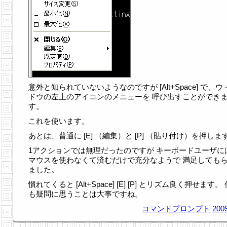
意外と知られていないようなのですが [Alt+Space] で、ウ
ドウの左上のアイコンのメニューを 呼び出すことができ
す。
これを使います。
あとは、普通に [E] （編集）と [P] （貼り付け）を押しま
1アクションでは無理だったのですが キーボードユーザに
マウスを使わなくて済むだけで充分なようで 満足しても
ました。
慣れてくると [Alt+Space] [E] [P] とリズム良く押せます。
も疑問に思うことは大事ですね。
コマンドプロンプト
2009