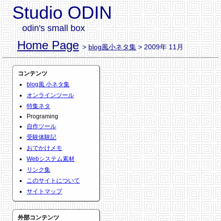
Studio ODIN
odin's small box
Home Page
>
blog風小ネタ集
> 2009年 11月
コンテンツ
blog風 小ネタ集
オンラインツール
特集ネタ
Programing
自作ツール
受験体験記
おでかけメモ
Webシステム素材
リンク集
このサイトについて
サイトマップ
外部コンテンツ