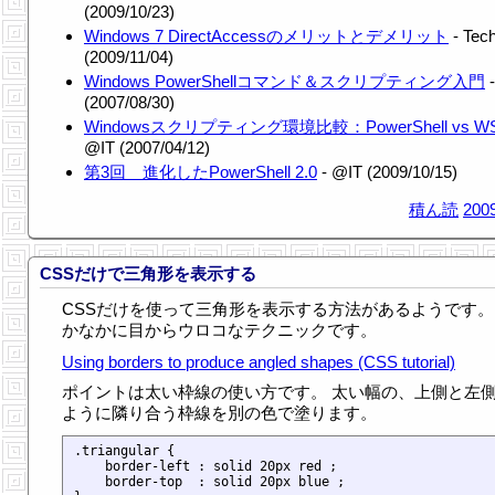
(2009/10/23)
Windows 7 DirectAccessのメリットとデメリット
- Tech
(2009/11/04)
Windows PowerShellコマンド＆スクリプティング入門
-
(2007/08/30)
Windowsスクリプティング環境比較：PowerShell vs W
@IT (2007/04/12)
第3回 進化したPowerShell 2.0
- @IT (2009/10/15)
積ん読
2009
CSSだけで三角形を表示する
CSSだけを使って三角形を表示する方法があるようです。
かなかに目からウロコなテクニックです。
Using borders to produce angled shapes (CSS tutorial)
ポイントは太い枠線の使い方です。 太い幅の、上側と左
ように隣り合う枠線を別の色で塗ります。
.triangular {

    border-left : solid 20px red ;

    border-top  : solid 20px blue ;
