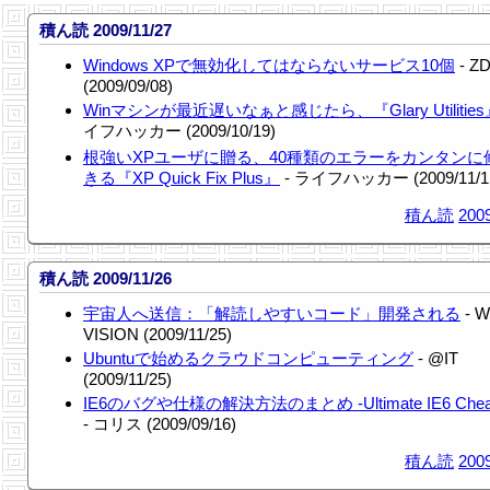
積ん読 2009/11/27
Windows XPで無効化してはならないサービス10個
- ZD
(2009/09/08)
Winマシンが最近遅いなぁと感じたら、『Glary Utilities
イフハッカー (2009/10/19)
根強いXPユーザに贈る、40種類のエラーをカンタンに
きる『XP Quick Fix Plus』
- ライフハッカー (2009/11/1
積ん読
2009
積ん読 2009/11/26
宇宙人へ送信：「解読しやすいコード」開発される
- W
VISION (2009/11/25)
Ubuntuで始めるクラウドコンピューティング
- @IT
(2009/11/25)
IE6のバグや仕様の解決方法のまとめ -Ultimate IE6 Cheat
- コリス (2009/09/16)
積ん読
2009