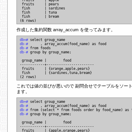
 fruits     | apple

 fruits     | pears

 fish       | sardines

 fish       | tuna

 fish       | bream

作成した集約関数 array_accum を使ってみます。
db=# 
db-# 
db-# 
db-# 
group by group_name;

 group_name |        food

------------+-----------------------

 fruits     | {orange,apple,pears}

 fish       | {sardines,tuna,bream}

これでは値の並びが悪いので 副問合せでテーブルをソー
ます。
db=# 
db-# 
db-# 
db-# 
group by group_name;

 group_name |        food

------------+-----------------------

 fruits     | {apple,orange,pears}
