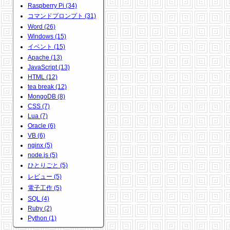
Raspberry Pi (34)
コマンドプロンプト (31)
Word (26)
Windows (15)
イベント (15)
Apache (13)
JavaScript (13)
HTML (12)
tea break (12)
MongoDB (8)
CSS (7)
Lua (7)
Oracle (6)
VB (6)
nginx (5)
node.js (5)
ひとりごと (5)
レビュー (5)
電子工作 (5)
SQL (4)
Ruby (2)
Python (1)