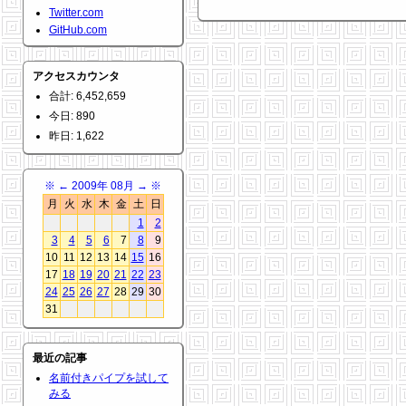
Twitter.com
GitHub.com
アクセスカウンタ
合計: 6,452,659
今日: 890
昨日: 1,622
※
←
2009年 08月
→
※
月
火
水
木
金
土
日
1
2
3
4
5
6
7
8
9
10
11
12
13
14
15
16
17
18
19
20
21
22
23
24
25
26
27
28
29
30
31
最近の記事
名前付きパイプを試して
みる