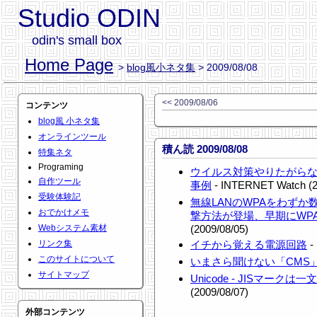
Studio ODIN
odin's small box
Home Page
>
blog風小ネタ集
> 2009/08/08
<< 2009/08/06
コンテンツ
blog風 小ネタ集
オンラインツール
積ん読 2009/08/08
特集ネタ
Programing
ウイルス対策やりたがらな
自作ツール
事例
- INTERNET Watch (2
受験体験記
無線LANのWPAをわず
おでかけメモ
撃方法が登場、早期にWP
Webシステム素材
(2009/08/05)
リンク集
イチから覚える電源回路
-
このサイトについて
いまさら聞けない「CMS
サイトマップ
Unicode - JISマークは一
(2009/08/07)
外部コンテンツ