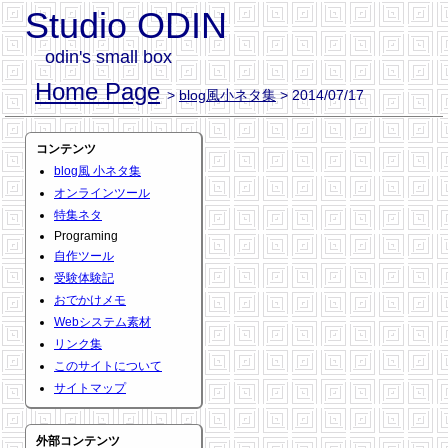
Studio ODIN
odin's small box
Home Page
>
blog風小ネタ集
> 2014/07/17
コンテンツ
blog風 小ネタ集
オンラインツール
特集ネタ
Programing
自作ツール
受験体験記
おでかけメモ
Webシステム素材
リンク集
このサイトについて
サイトマップ
外部コンテンツ