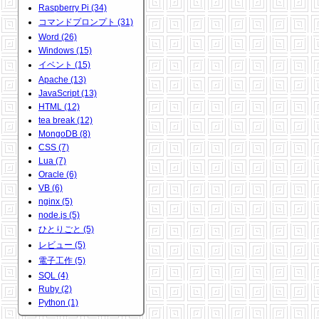
Raspberry Pi (34)
コマンドプロンプト (31)
Word (26)
Windows (15)
イベント (15)
Apache (13)
JavaScript (13)
HTML (12)
tea break (12)
MongoDB (8)
CSS (7)
Lua (7)
Oracle (6)
VB (6)
nginx (5)
node.js (5)
ひとりごと (5)
レビュー (5)
電子工作 (5)
SQL (4)
Ruby (2)
Python (1)