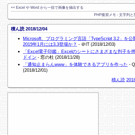
<< Excel や Word から一括で画像を抽出する
PHP復習メモ - 文字列と
積ん読 2018/12/04
Microsoft、プログラミング言語「TypeScript 3.2」を
2019年1月には3.3登場か？
- ＠IT (2018/12/03)
「Excel電子印鑑」Excelのシートにさまざまな判子を
ドイン
- 窓の杜 (2018/11/28)
「通知止まらんwww」を体験できるアプリを作った
- Q
(2018/12/01)
積ん読
2018