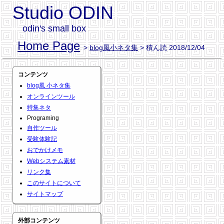
Studio ODIN
odin's small box
Home Page
>
blog風小ネタ集
> 積ん読 2018/12/04
コンテンツ
blog風 小ネタ集
オンラインツール
特集ネタ
Programing
自作ツール
受験体験記
おでかけメモ
Webシステム素材
リンク集
このサイトについて
サイトマップ
外部コンテンツ