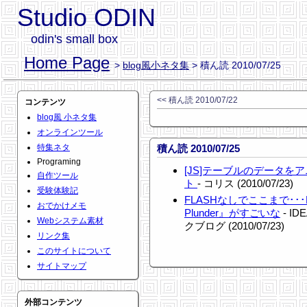
Studio ODIN
odin's small box
Home Page
>
blog風小ネタ集
> 積ん読 2010/07/25
<< 積ん読 2010/07/22
コンテンツ
blog風 小ネタ集
オンラインツール
特集ネタ
積ん読 2010/07/25
Programing
[JS]テーブルのデータ
自作ツール
ト
- コリス (2010/07/23)
受験体験記
FLASHなしでここまで･･･H
おでかけメモ
Plunder』がすごいな
- I
Webシステム素材
クブログ (2010/07/23)
リンク集
このサイトについて
サイトマップ
外部コンテンツ