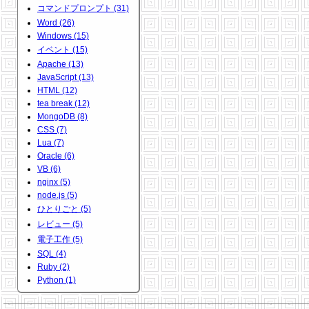
コマンドプロンプト (31)
Word (26)
Windows (15)
イベント (15)
Apache (13)
JavaScript (13)
HTML (12)
tea break (12)
MongoDB (8)
CSS (7)
Lua (7)
Oracle (6)
VB (6)
nginx (5)
node.js (5)
ひとりごと (5)
レビュー (5)
電子工作 (5)
SQL (4)
Ruby (2)
Python (1)