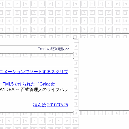
Excel の配列定数 >>
をアニメーションでソートするスクリプ
TML5で作られた『Galactic
DEA*IDEA ～ 百式管理人のライフハッ
積ん読
2010/07/25